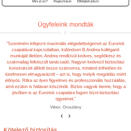
Mire jó ez?
Regisztráció
Elfelejtett jelszó
Ügyfeleink mondták
"Szeretném kifejezni maximális elégedettségemet az Eurorisk
csapatával kapcsolatban, különösen B.Andrea kolléganő
munkáját illetően. Andrea rendkívül kedves, segítőkész és
szakmailag felkészült tanácsadó. Nagyon kedvező biztosítási
konstrukciót állított össze számomra, mindent érthetően és
türelmesen elmagyarázott – azt is, hogy melyik megoldás miért
előnyös. Ritka az ilyen figyelmes és professzionális hozzáállás,
amit ezúton is hálásan köszönök. Biztos vagyok benne, hogy a
jövőben is az Eurorisk csapatára fogom bízni biztosítási
ügyeimet."
Viktor, Oroszlány
‹
›
Kötelező biztosítás