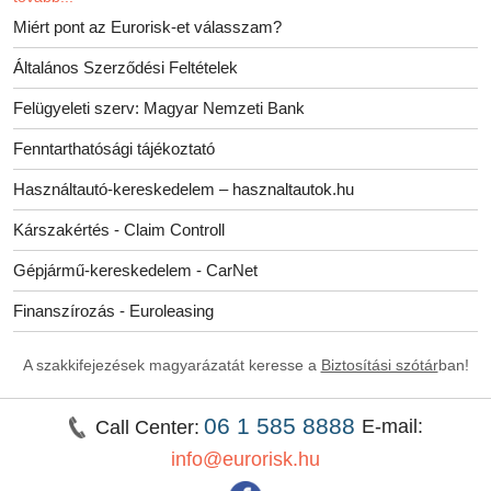
Miért pont az Eurorisk-et válasszam?
Általános Szerződési Feltételek
Felügyeleti szerv: Magyar Nemzeti Bank
Fenntarthatósági tájékoztató
Használtautó-kereskedelem – hasznaltautok.hu
Kárszakértés - Claim Controll
Gépjármű-kereskedelem - CarNet
Finanszírozás - Euroleasing
A szakkifejezések magyarázatát keresse a
Biztosítási szótár
ban!
06 1 585 8888
E-mail:
Call Center:
info@eurorisk.hu