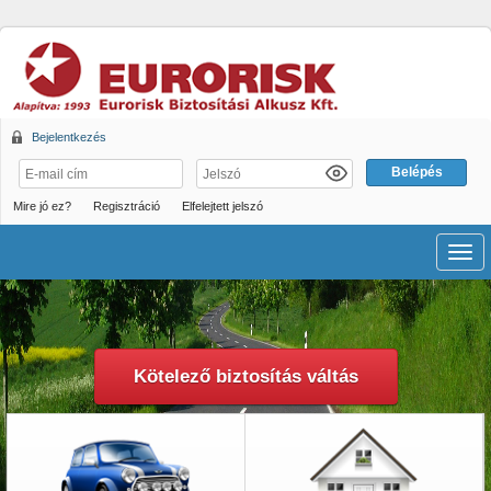
Bejelentkezés
Mire jó ez?
Regisztráció
Elfelejtett jelszó
Men
Kötelező biztosítás váltás