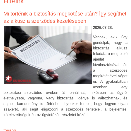
Híreink
Mi történik a biztosítás megkötése után? Így segíthet
az alkusz a szerződés kezelésében
2026.07.2
8.
Vannak, akik úgy
gondolják, hogy a
biztosítási alkusz
feladata a megfelelő
ajánlat
kiválasztásával és
a szerződés
megkötésével véget
ér. A gyakorlatban
azonban egy
biztosítási szerződés éveken át fennállhat, miközben az ügyfél
élethelyzete, vagyona, vagy biztosítási igényei is változhatnak, és
sajnos káresemény is történhet. Ilyenkor fontos, hogy legyen olyan
szakértő, aki segít eligazodni a szerződés feltételei, a bejelentési
kötelezettségek és az ügyintézés részletei között.
tovább...