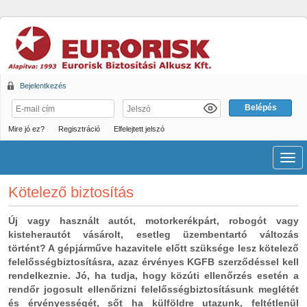
Bejelentkezés
Mire jó ez?
Regisztráció
Elfelejtett jelszó
Men
Kötelező biztosítás
Új vagy használt autót, motorkerékpárt, robogót vagy
kisteherautót vásárolt, esetleg üzembentartó változás
történt? A gépjárműve hazavitele előtt szüksége lesz kötelező
felelősségbiztosításra, azaz érvényes KGFB szerződéssel kell
rendelkeznie. Jó, ha tudja, hogy közúti ellenőrzés esetén a
rendőr jogosult ellenőrizni felelősségbiztosításunk meglétét
és érvényességét, sőt ha külföldre utazunk, feltétlenül