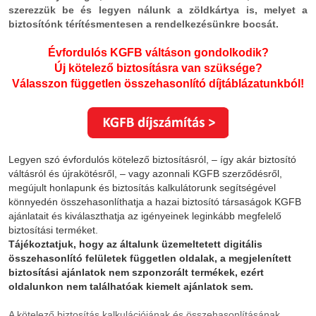
szerezzük be és legyen nálunk a zöldkártya is, melyet a
biztosítónk térítésmentesen a rendelkezésünkre bocsát.
Évfordulós KGFB váltáson gondolkodik?
Új kötelező biztosításra van szüksége?
Válasszon független összehasonlító díjtáblázatunkból!
Legyen szó évfordulós kötelező biztosításról, – így akár biztosító
váltásról és újrakötésről, – vagy azonnali KGFB szerződésről,
megújult honlapunk és biztosítás kalkulátorunk segítségével
könnyedén összehasonlíthatja a hazai biztosító társaságok KGFB
ajánlatait és kiválaszthatja az igényeinek leginkább megfelelő
biztosítási terméket.
Tájékoztatjuk, hogy a
z általunk üzemeltetett digitális
összehasonlító felületek független oldalak, a megjelenített
biztosítási ajánlatok nem szponzorált termékek, ezért
oldalunkon nem találhatóak kiemelt ajánlatok sem.
A kötelező biztosítás kalkulációjának és összehasonlításának