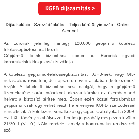
Díjkalkuláció - Szerződéskötés - Teljes körű ügyintézés - Online –
Azonnal
Az Eurorisk jelenleg mintegy 120.000 gépjármű kötelező
felelősségbiztosítását kezeli.
Gépjármű flották biztosítása esetén az Eurorisk egyedi
konstrukciók kidolgozását is vállalja.
A kötelező gépjármű-felelősségbiztosítást KGFB-nek, vagy Gfb-
nek szokás rövidíteni, de népszerű nevén általában „kötelezőnek”
hívják. A kötelező biztosítás arra szolgál, hogy a gépjármű
üzemeltetése során másoknak okozott károkat az üzembentartó
helyett a biztosító térítse meg. Éppen ezért közúti forgalomban
gépjármű csak úgy vehet részt, ha érvényes KGFB szerződéssel
rendelkezik. A kötelezőre vonatkozó egységes szabályokat a 2009.
évi LXII. törvény szabályozza. Fontos jogszabály még ezen kívül a
21/2011 (VI.10.) NGM rendelet, amely a bonus-malus rendszerről
szól.