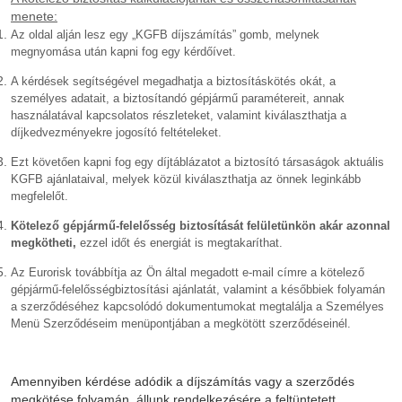
menete:
Az oldal alján lesz egy „KGFB díjszámítás” gomb, melynek
megnyomása után kapni fog egy kérdőívet.
A kérdések segítségével megadhatja a biztosításkötés okát, a
személyes adatait, a biztosítandó gépjármű paramétereit, annak
használatával kapcsolatos részleteket, valamint kiválaszthatja a
díjkedvezményekre jogosító feltételeket.
Ezt követően kapni fog egy díjtáblázatot a biztosító társaságok aktuális
KGFB ajánlataival, melyek közül kiválaszthatja az önnek leginkább
megfelelőt.
Kötelező gépjármű-felelősség biztosítását felületünkön akár azonnal
megkötheti,
ezzel időt és energiát is megtakaríthat.
Az Eurorisk továbbítja az Ön által megadott e-mail címre a kötelező
gépjármű-felelősségbiztosítási ajánlatát, valamint a későbbiek folyamán
a szerződéséhez kapcsolódó dokumentumokat megtalálja a Személyes
Menü Szerződéseim menüpontjában a megkötött szerződéseinél.
Amennyiben kérdése adódik a díjszámítás vagy a szerződés
megkötése folyamán, állunk rendelkezésére a feltüntetett