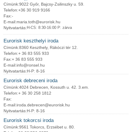
Címünk:
9022 Győr, Bajcsy-Zsilinszky u. 59.
Telefon:
+36 30 919 9166
Fax:
-
E-mail:
maria.toth@eurorisk.hu
Nyitvatartás:
H-CS: 8:30-16:00 P: zárva
Eurorisk keszthelyi iroda
Címünk:
8360 Keszthely, Rákóczi tér 12.
Telefon:
+ 36 83 555 933
Fax:
+ 36 83 555 933
E-mail:
info@ronsel.hu
Nyitvatartás:
H-P: 8-16
Eurorisk debreceni iroda
Címünk:
4024 Debrecen, Kossuth u. 42. 3.em.
Telefon:
+ 36 30 258 1812
Fax:
E-mail:
iroda.debrecen@eurorisk.hu
Nyitvatartás:
H-P: 8-16
Eurorisk tokorcsi iroda
Címünk:
9561 Tokorcs, Erzsébet u. 80.