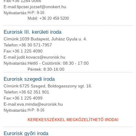
Fax:
+36 1284 0066
E-mail:
lipcsei.jozsef@onokert.hu
Nyitvatartás:
H-P: 9-16
Mobil: +36 20 459 5200
Eurorisk III. kerületi iroda
Címünk:
1039 Budapest, Juhász Gyula u. 4.
Telefon:
+36 30 571-7957
Fax:
+36 1 225 4090
E-mail:
judit.kovacs@eurorisk.hu
Nyitvatartás:
Hétfő - Csütörtök: 08:30 - 17:00
Péntek: 8:30-16:00
Eurorisk szegedi iroda
Címünk:
6725 Szeged, Boldogasszony sgt. 16.
Telefon:
+36 62 351 901
Fax:
+36 1 225 4099
E-mail:
eva.minda@eurorisk.hu
Nyitvatartás:
H-P: 8-16
KEREKESSZÉKKEL MEGKÖZELÍTHETŐ IRODA!
Eurorisk győri iroda