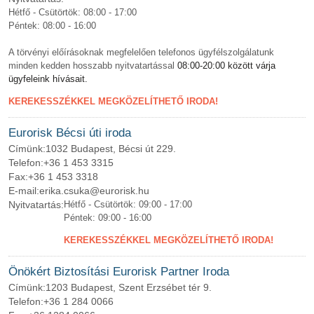
Hétfő - Csütörtök: 08:00 - 17:00
Péntek: 08:00 - 16:00
A törvényi előírásoknak megfelelően telefonos ügyfélszolgálatunk
minden kedden hosszabb nyitvatartással
08:00-20:00 között várja
ügyfeleink hívásait.
KEREKESSZÉKKEL MEGKÖZELÍTHETŐ IRODA!
Eurorisk Bécsi úti iroda
Címünk:
1032 Budapest, Bécsi út 229.
Telefon:
+36 1 453 3315
Fax:
+36 1 453 3318
E-mail:
erika.csuka@eurorisk.hu
Nyitvatartás:
Hétfő - Csütörtök: 09:00 - 17:00
Péntek: 09:00 - 16:00
KEREKESSZÉKKEL MEGKÖZELÍTHETŐ IRODA!
Önökért Biztosítási Eurorisk Partner Iroda
Címünk:
1203 Budapest, Szent Erzsébet tér 9.
Telefon:
+36 1 284 0066