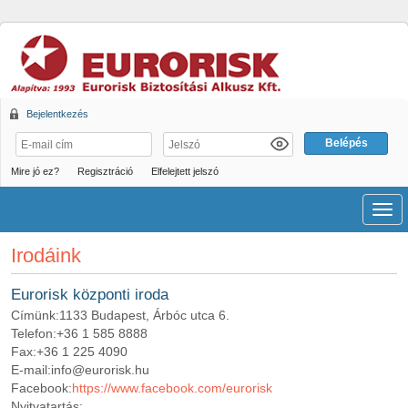
Bejelentkezés
Mire jó ez?
Regisztráció
Elfelejtett jelszó
Men
Irodáink
Eurorisk központi iroda
Címünk:
1133 Budapest, Árbóc utca 6.
Telefon:
+36 1 585 8888
Fax:
+36 1 225 4090
E-mail:
info@eurorisk.hu
Facebook:
https://www.facebook.com/eurorisk
Nyitvatartás: