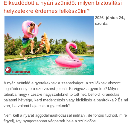
Elkezdődött a nyári szünidő: milyen biztosítási
helyzetekre érdemes felkészülni?
2026. június 24.,
szerda
A nyári szünidő a gyerekeknek a szabadságot, a szülőknek viszont
legalább ennyire a szervezést jelenti. Ki vigyáz a gyerekre? Milyen
táborba megy? Lesz-e nagyszülőknél töltött hét, belföldi kirándulás,
balatoni hétvége, kerti medencézés vagy biciklizés a barátokkal? És mi
van, ha valami baja esik a gyereknek?
Nem kell a nyarat aggodalmaskodással indítani, de fontos tudnod, mire
figyelj, így nyugodtabban vághattok bele a szünidőbe.