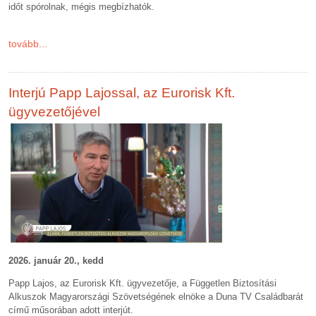
időt spórolnak, mégis megbízhatók.
tovább...
Interjú Papp Lajossal, az Eurorisk Kft.
ügyvezetőjével
2026. január 20., kedd
Papp Lajos, az Eurorisk Kft. ügyvezetője, a Független Biztosítási
Alkuszok Magyarországi Szövetségének elnöke a Duna TV Családbarát
című műsorában adott interjút.