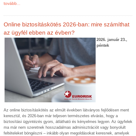
tovább...
Online biztosításkötés 2026-ban: mire számíthat
az ügyfél ebben az évben?
2026. január 23.,
péntek
Az online biztosításkötés az elmúlt években látványos fejlődésen ment
keresztül, és 2026-ban már teljesen természetes elvárás, hogy a
biztosítási ügyintézés gyors, átlátható és kényelmes legyen. Az ügyfelek
ma már nem szeretnek hosszadalmas adminisztrációt vagy bonyolult
feltételeket böngészni – inkább olyan megoldásokat keresnek, amelyek