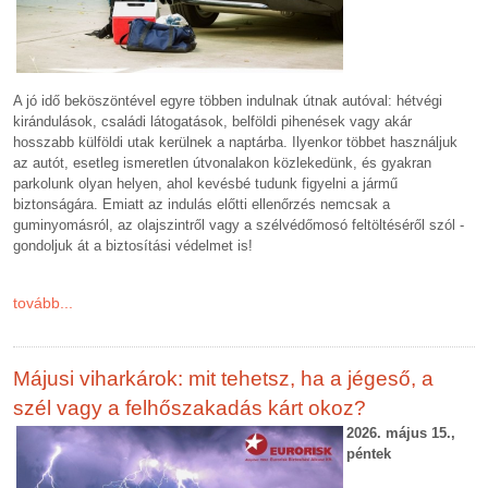
A jó idő beköszöntével egyre többen indulnak útnak autóval: hétvégi
kirándulások, családi látogatások, belföldi pihenések vagy akár
hosszabb külföldi utak kerülnek a naptárba. Ilyenkor többet használjuk
az autót, esetleg ismeretlen útvonalakon közlekedünk, és gyakran
parkolunk olyan helyen, ahol kevésbé tudunk figyelni a jármű
biztonságára. Emiatt az indulás előtti ellenőrzés nemcsak a
guminyomásról, az olajszintről vagy a szélvédőmosó feltöltéséről szól -
gondoljuk át a biztosítási védelmet is!
tovább...
Májusi viharkárok: mit tehetsz, ha a jégeső, a
szél vagy a felhőszakadás kárt okoz?
2026. május 15.,
péntek