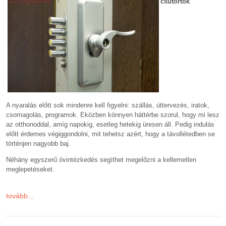
csütörtök
A nyaralás előtt sok mindenre kell figyelni: szállás, úttervezés, iratok,
csomagolás, programok. Eközben könnyen háttérbe szorul, hogy mi lesz
az otthonoddal, amíg napokig, esetleg hetekig üresen áll. Pedig indulás
előtt érdemes végiggondolni, mit tehetsz azért, hogy a távollétedben se
történjen nagyobb baj.
Néhány egyszerű óvintézkedés segíthet megelőzni a kellemetlen
meglepetéseket.
tovább...