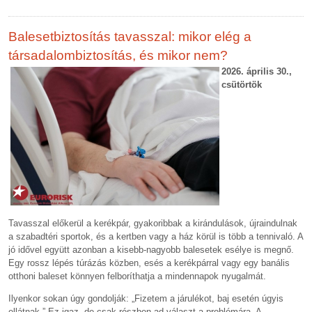
Balesetbiztosítás tavasszal: mikor elég a
társadalombiztosítás, és mikor nem?
2026. április 30.,
csütörtök
Tavasszal előkerül a kerékpár, gyakoribbak a kirándulások, újraindulnak
a szabadtéri sportok, és a kertben vagy a ház körül is több a tennivaló. A
jó idővel együtt azonban a kisebb-nagyobb balesetek esélye is megnő.
Egy rossz lépés túrázás közben, esés a kerékpárral vagy egy banális
otthoni baleset könnyen felboríthatja a mindennapok nyugalmát.
Ilyenkor sokan úgy gondolják: „Fizetem a járulékot, baj esetén úgyis
ellátnak.” Ez igaz, de csak részben ad választ a problémára. A