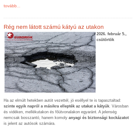
tovább...
Rég nem látott számú kátyú az utakon
2026. február 5.,
csütörtök
Ha az elmúlt hetekben autót vezettél, jó eséllyel te is tapasztaltad:
szinte egyik napról a másikra ellepték az utakat a kátyúk
. Városban
és vidéken, mellékutakon és főútvonalakon egyaránt. A jelenség
nemcsak bosszantó, hanem komoly
anyagi és biztonsági kockázatot
is jelent az autósok számára.