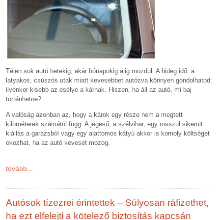
Télen sok autó hetekig, akár hónapokig alig mozdul. A hideg idő, a
latyakos, csúszós utak miatt kevesebbet autózva könnyen gondolhatod:
ilyenkor kisebb az esélye a kárnak. Hiszen, ha áll az autó, mi baj
történhetne?
A valóság azonban az, hogy a károk egy része nem a megtett
kilométerek számától függ. A jégeső, a szélvihar, egy rosszul sikerült
kiállás a garázsból vagy egy alattomos kátyú akkor is komoly költséget
okozhat, ha az autó keveset mozog.
tovább...
Autósok tízezrei érintettek – Súlyosan ráfizethet,
ha ezt elfelejti a kötelező biztosítás kapcsán