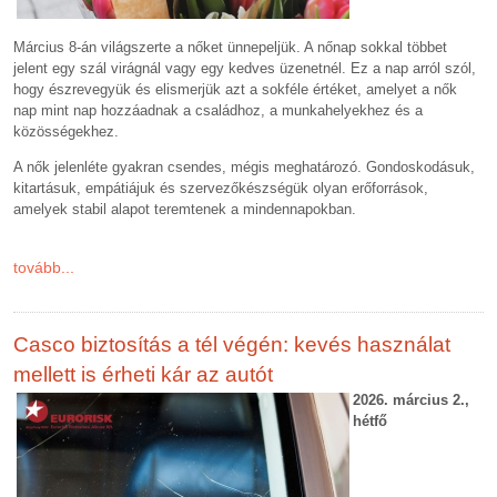
Március 8-án világszerte a nőket ünnepeljük. A nőnap sokkal többet
jelent egy szál virágnál vagy egy kedves üzenetnél. Ez a nap arról szól,
hogy észrevegyük és elismerjük azt a sokféle értéket, amelyet a nők
nap mint nap hozzáadnak a családhoz, a munkahelyekhez és a
közösségekhez.
A nők jelenléte gyakran csendes, mégis meghatározó. Gondoskodásuk,
kitartásuk, empátiájuk és szervezőkészségük olyan erőforrások,
amelyek stabil alapot teremtenek a mindennapokban.
tovább...
Casco biztosítás a tél végén: kevés használat
mellett is érheti kár az autót
2026. március 2.,
hétfő