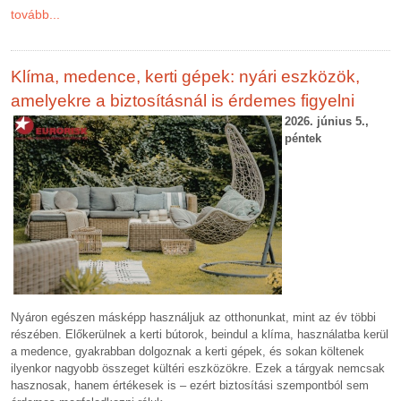
tovább...
Klíma, medence, kerti gépek: nyári eszközök,
amelyekre a biztosításnál is érdemes figyelni
2026. június 5.,
péntek
Nyáron egészen másképp használjuk az otthonunkat, mint az év többi
részében. Előkerülnek a kerti bútorok, beindul a klíma, használatba kerül
a medence, gyakrabban dolgoznak a kerti gépek, és sokan költenek
ilyenkor nagyobb összeget kültéri eszközökre. Ezek a tárgyak nemcsak
hasznosak, hanem értékesek is – ezért biztosítási szempontból sem