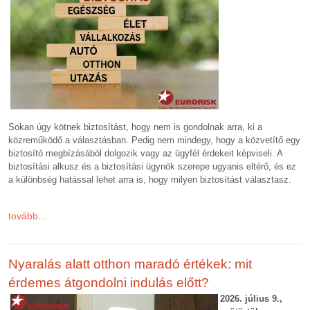
Sokan úgy kötnek biztosítást, hogy nem is gondolnak arra, ki a
közreműködő a választásban. Pedig nem mindegy, hogy a közvetítő egy
biztosító megbízásából dolgozik vagy az ügyfél érdekeit képviseli. A
biztosítási alkusz és a biztosítási ügynök szerepe ugyanis eltérő, és ez
a különbség hatással lehet arra is, hogy milyen biztosítást választasz.
tovább...
Nyaralás alatt otthon maradó értékek: mit
érdemes átgondolni indulás előtt?
2026. július 9.,