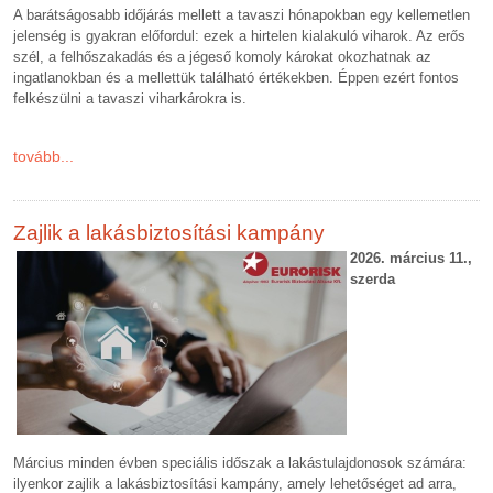
A barátságosabb időjárás mellett a tavaszi hónapokban egy kellemetlen
jelenség is gyakran előfordul: ezek a hirtelen kialakuló viharok. Az erős
szél, a felhőszakadás és a jégeső komoly károkat okozhatnak az
ingatlanokban és a mellettük található értékekben. Éppen ezért fontos
felkészülni a tavaszi viharkárokra is.
tovább...
Zajlik a lakásbiztosítási kampány
2026. március 11.,
szerda
Március minden évben speciális időszak a lakástulajdonosok számára:
ilyenkor zajlik a lakásbiztosítási kampány, amely lehetőséget ad arra,