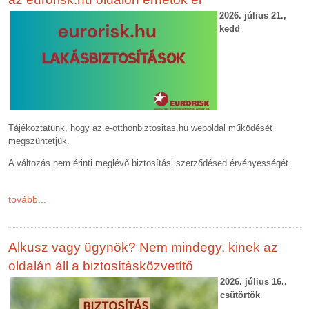
2026. július 21.,
kedd
Tájékoztatunk, hogy az e-otthonbiztositas.hu weboldal működését
megszüntetjük.
A változás nem érinti meglévő biztosítási szerződésed érvényességét.
tovább...
Alkusz vagy ügynök? Nem mindegy, kinek az
oldalán áll a biztosításközvetítő
2026. július 16.,
csütörtök