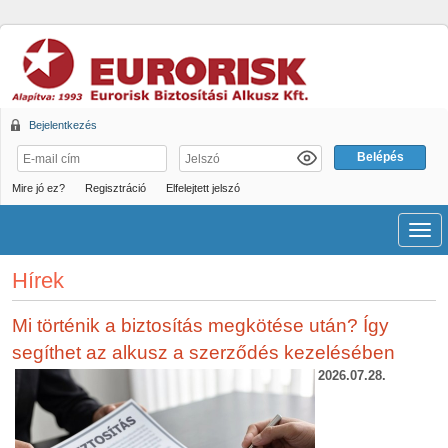
Bejelentkezés
Mire jó ez?
Regisztráció
Elfelejtett jelszó
Men
Hírek
Mi történik a biztosítás megkötése után? Így
segíthet az alkusz a szerződés kezelésében
2026.07.2
8.