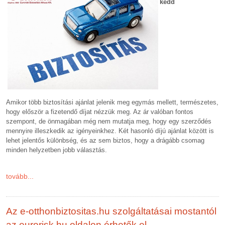
kedd
Amikor több biztosítási ajánlat jelenik meg egymás mellett, természetes,
hogy először a fizetendő díjat nézzük meg. Az ár valóban fontos
szempont, de önmagában még nem mutatja meg, hogy egy szerződés
mennyire illeszkedik az igényeinkhez. Két hasonló díjú ajánlat között is
lehet jelentős különbség, és az sem biztos, hogy a drágább csomag
minden helyzetben jobb választás.
tovább...
Az e-otthonbiztositas.hu szolgáltatásai mostantól
az eurorisk.hu oldalon érhetők el