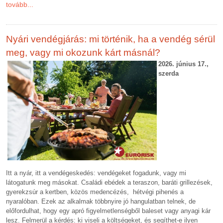
tovább...
Nyári vendégjárás: mi történik, ha a vendég sérül
meg, vagy mi okozunk kárt másnál?
2026. június 17.,
szerda
Itt a nyár, itt a vendégeskedés: vendégeket fogadunk, vagy mi
látogatunk meg másokat. Családi ebédek a teraszon, baráti grillezések,
gyerekzsúr a kertben, közös medencézés, hétvégi pihenés a
nyaralóban. Ezek az alkalmak többnyire jó hangulatban telnek, de
előfordulhat, hogy egy apró figyelmetlenségből baleset vagy anyagi kár
lesz. Felmerül a kérdés: ki viseli a költségeket, és segíthet-e ilyen