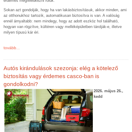
érdemes megfeledkezni róluk.
Sokan azt gondolják, hogy ha van lakásbiztosításuk, akkor minden, ami
az otthonukhoz tartozik, automatikusan biztosítva is van. A valóság
ennél árnyaltabb: nem mindegy, hogy az adott eszköz hol található,
hogyan van rögzítve, kültéren vagy melléképületben tárolják-e, illetve
milyen típusú kár éri.
tovább...
Autós kirándulások szezonja: elég a kötelező
biztosítás vagy érdemes casco-ban is
gondolkodni?
2026. május 26.,
kedd