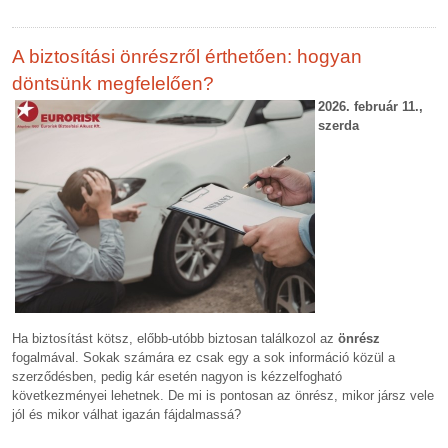
A biztosítási önrészről érthetően: hogyan
döntsünk megfelelően?
2026. február 11.,
szerda
Ha biztosítást kötsz, előbb-utóbb biztosan találkozol az
önrész
fogalmával. Sokak számára ez csak egy a sok információ közül a
szerződésben, pedig kár esetén nagyon is kézzelfogható
következményei lehetnek. De mi is pontosan az önrész, mikor jársz vele
jól és mikor válhat igazán fájdalmassá?