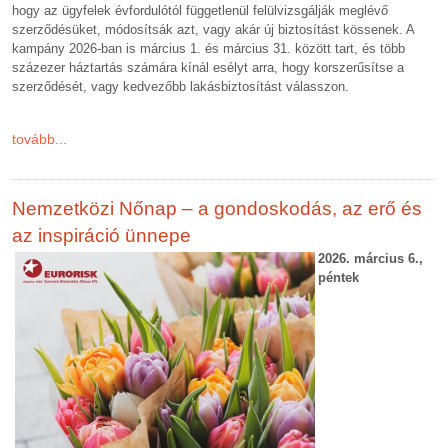
hogy az ügyfelek évfordulótól függetlenül felülvizsgálják meglévő
szerződésüket, módosítsák azt, vagy akár új biztosítást kössenek. A
kampány 2026-ban is március 1. és március 31. között tart, és több
százezer háztartás számára kínál esélyt arra, hogy korszerűsítse a
szerződését, vagy kedvezőbb lakásbiztosítást válasszon.
tovább...
Nemzetközi Nőnap – a gondoskodás, az erő és
az inspiráció ünnepe
2026. március 6.,
péntek