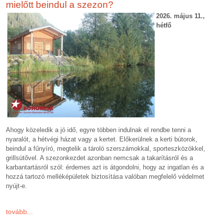
mielőtt beindul a szezon?
2026. május 11.,
hétfő
Ahogy közeledik a jó idő, egyre többen indulnak el rendbe tenni a
nyaralót, a hétvégi házat vagy a kertet. Előkerülnek a kerti bútorok,
beindul a fűnyíró, megtelik a tároló szerszámokkal, sporteszközökkel,
grillsütővel. A szezonkezdet azonban nemcsak a takarításról és a
karbantartásról szól: érdemes azt is átgondolni, hogy az ingatlan és a
hozzá tartozó melléképületek biztosítása valóban megfelelő védelmet
nyújt-e.
tovább...