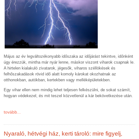
Május az év legváltozékonyabb időszaka az időjárást tekintve, időnként
úgy érezzük, mintha már nyár lenne, máskor viszont viharok csapnak le.
A hirtelen kialakuló zivatarok, jégesők, viharos széllökések és
felhőszakadások rövid idő alatt komoly károkat okozhatnak az
otthonokban, autókban, kertekben vagy melléképületekben.
Egy vihar ellen nem mindig lehet teljesen felkészülni, de sokat számít,
hogyan védekezel, és mit teszel közvetlenül a kár bekövetkezése után.
tovább...
Nyaraló, hétvégi ház, kerti tároló: mire figyelj,