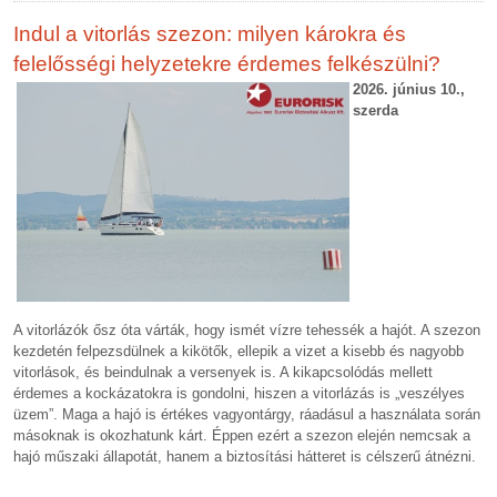
Indul a vitorlás szezon: milyen károkra és
felelősségi helyzetekre érdemes felkészülni?
2026. június 10.,
szerda
A vitorlázók ősz óta várták, hogy ismét vízre tehessék a hajót. A szezon
kezdetén felpezsdülnek a kikötők, ellepik a vizet a kisebb és nagyobb
vitorlások, és beindulnak a versenyek is. A kikapcsolódás mellett
érdemes a kockázatokra is gondolni, hiszen a vitorlázás is „veszélyes
üzem”. Maga a hajó is értékes vagyontárgy, ráadásul a használata során
másoknak is okozhatunk kárt. Éppen ezért a szezon elején nemcsak a
hajó műszaki állapotát, hanem a biztosítási hátteret is célszerű átnézni.